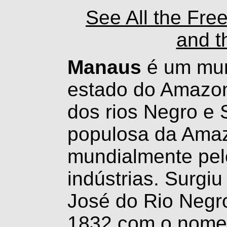
See All the Fre
and t
Manaus
é um muni
estado do Amazon
dos rios Negro e 
populosa da Amaz
mundialmente pel
indústrias. Surgi
José do Rio Negro
1832 com o nome 