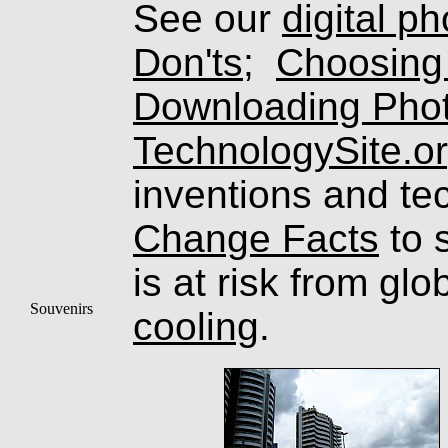
See our
digital p
Don'ts
;
Choosing
Downloading Pho
TechnologySite.o
inventions and te
Change Facts
to s
is at risk from gl
Souvenirs
cooling
.